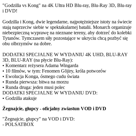
"Godzilla vs Kong" na 4K Ultra HD Blu-ray, Blu-Ray 3D, Blu-ray
i DVD!
Godzilla i Kong, dwie legendarne, najpotężniejsze istoty na świecie
stają naprzeciw siebie w spektakularnej batalii. Monarch organizuje
niebezpieczną wyprawę na nieznane tereny, aby dotrzeć do kolebki
Tytanów. Tymczasem siły pozostające w ukryciu chcą pozbyć się
obu olbrzymów na dobre.
DODATKI SPECJALNE W WYDANIU 4K UHD, BLU-RAY
3D, BLU-RAY (na płycie Blu-Ray):
• Komentarz reżysera Adama Wingarda
• 10 filmów, w tym: Fenomen Gõjiry, króla potworów
• Ewolucja Konga, ósmego cudu świata
• Runda pierwsza: bitwa na morzu
• Runda druga: jeden musi polec
DODATKI SPECJALNE W WYDANIU DVD:
• Godzilla atakuje
Żegnajcie, głupcy - oficjalny zwiastun VOD i DVD
"Żegnajcie, głupcy" na VOD i DVD:
- POLSATBOX