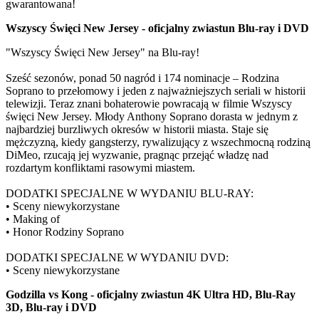
gwarantowana!
Wszyscy Święci New Jersey - oficjalny zwiastun Blu-ray i DVD
"Wszyscy Święci New Jersey" na Blu-ray!
Sześć sezonów, ponad 50 nagród i 174 nominacje – Rodzina
Soprano to przełomowy i jeden z najważniejszych seriali w historii
telewizji. Teraz znani bohaterowie powracają w filmie Wszyscy
święci New Jersey. Młody Anthony Soprano dorasta w jednym z
najbardziej burzliwych okresów w historii miasta. Staje się
mężczyzną, kiedy gangsterzy, rywalizujący z wszechmocną rodziną
DiMeo, rzucają jej wyzwanie, pragnąc przejąć władzę nad
rozdartym konfliktami rasowymi miastem.
DODATKI SPECJALNE W WYDANIU BLU-RAY:
• Sceny niewykorzystane
• Making of
• Honor Rodziny Soprano
DODATKI SPECJALNE W WYDANIU DVD:
• Sceny niewykorzystane
Godzilla vs Kong - oficjalny zwiastun 4K Ultra HD, Blu-Ray
3D, Blu-ray i DVD