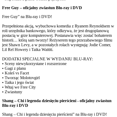
Free Guy – oficjalny zwiastun Blu-ray i DVD
Free Guy” na Blu-ray i DVD!
Przepełniona akcją, wybuchowa komedia z Ryanem Reynoldsem w
roli urzędnika bankowego, który odkrywa, że jest drugoplanową
postacią w grze komputerowej. Postanawia więc zostać bohaterem
historii… którą sam tworzy! Reżyserem tego przezabawnego filmu
jest Shawn Levy, a w pozostałych rolach występują: Jodie Comer,
Lil Rel Howery i Taika Waititi.
DODATKI SPECJALNE W WYDANIU BLU-RAY:
• Sceny niewykorzystane i rozszerzone
• Gagi z planu
• Koleś vs Facet
• Tworząc Molotovgirl
• Taika i jego świat
• Witaj we Free City
• Zwiastuny
Shang – Chi i legenda dziesięciu pierścieni - oficjalny zwiastun
Blu-ray i DVD
Shang – Chi i legenda dziesięciu pierścieni” na Blu-ray i DVD!