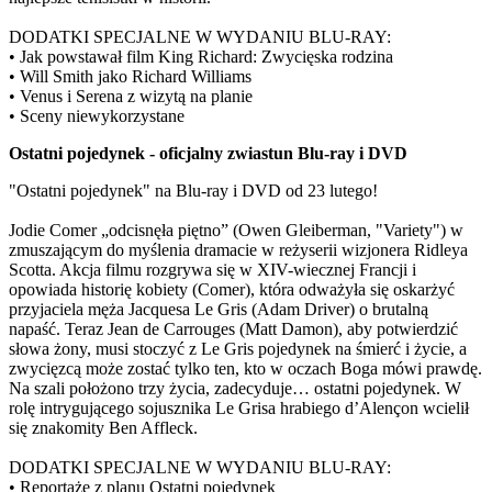
DODATKI SPECJALNE W WYDANIU BLU-RAY:
• Jak powstawał film King Richard: Zwycięska rodzina
• Will Smith jako Richard Williams
• Venus i Serena z wizytą na planie
• Sceny niewykorzystane
Ostatni pojedynek - oficjalny zwiastun Blu-ray i DVD
"Ostatni pojedynek" na Blu-ray i DVD od 23 lutego!
Jodie Comer „odcisnęła piętno” (Owen Gleiberman, "Variety") w
zmuszającym do myślenia dramacie w reżyserii wizjonera Ridleya
Scotta. Akcja filmu rozgrywa się w XIV-wiecznej Francji i
opowiada historię kobiety (Comer), która odważyła się oskarżyć
przyjaciela męża Jacquesa Le Gris (Adam Driver) o brutalną
napaść. Teraz Jean de Carrouges (Matt Damon), aby potwierdzić
słowa żony, musi stoczyć z Le Gris pojedynek na śmierć i życie, a
zwycięzcą może zostać tylko ten, kto w oczach Boga mówi prawdę.
Na szali położono trzy życia, zadecyduje… ostatni pojedynek. W
rolę intrygującego sojusznika Le Grisa hrabiego d’Alençon wcielił
się znakomity Ben Affleck.
DODATKI SPECJALNE W WYDANIU BLU-RAY:
• Reportaże z planu Ostatni pojedynek