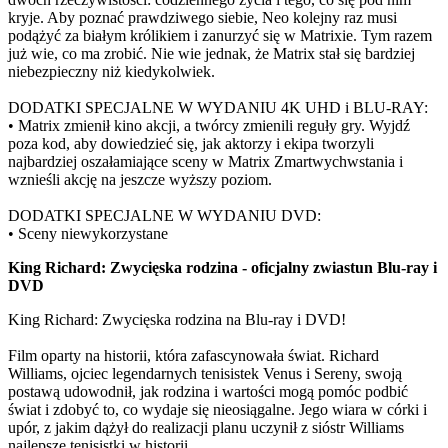
kryje. Aby poznać prawdziwego siebie, Neo kolejny raz musi
podążyć za białym królikiem i zanurzyć się w Matrixie. Tym razem
już wie, co ma zrobić. Nie wie jednak, że Matrix stał się bardziej
niebezpieczny niż kiedykolwiek.
DODATKI SPECJALNE W WYDANIU 4K UHD i BLU-RAY:
• Matrix zmienił kino akcji, a twórcy zmienili reguły gry. Wyjdź
poza kod, aby dowiedzieć się, jak aktorzy i ekipa tworzyli
najbardziej oszałamiające sceny w Matrix Zmartwychwstania i
wznieśli akcję na jeszcze wyższy poziom.
DODATKI SPECJALNE W WYDANIU DVD:
• Sceny niewykorzystane
King Richard: Zwycięska rodzina - oficjalny zwiastun Blu-ray i
DVD
King Richard: Zwycięska rodzina na Blu-ray i DVD!
Film oparty na historii, która zafascynowała świat. Richard
Williams, ojciec legendarnych tenisistek Venus i Sereny, swoją
postawą udowodnił, jak rodzina i wartości mogą pomóc podbić
świat i zdobyć to, co wydaje się nieosiągalne. Jego wiara w córki i
upór, z jakim dążył do realizacji planu uczynił z sióstr Williams
najlepsze tenisistki w historii.