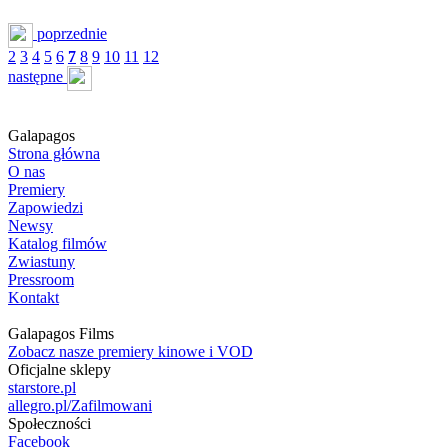
poprzednie
2
3
4
5
6
7
8
9
10
11
12
następne
Galapagos
Strona główna
O nas
Premiery
Zapowiedzi
Newsy
Katalog filmów
Zwiastuny
Pressroom
Kontakt
Galapagos Films
Zobacz nasze premiery kinowe i VOD
Oficjalne sklepy
starstore.pl
allegro.pl/Zafilmowani
Społeczności
Facebook