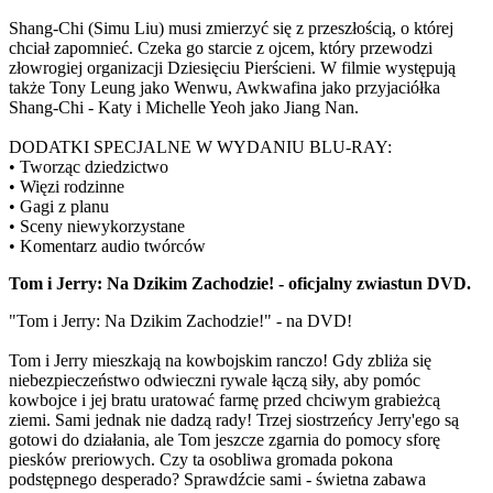
Shang-Chi (Simu Liu) musi zmierzyć się z przeszłością, o której
chciał zapomnieć. Czeka go starcie z ojcem, który przewodzi
złowrogiej organizacji Dziesięciu Pierścieni. W filmie występują
także Tony Leung jako Wenwu, Awkwafina jako przyjaciółka
Shang-Chi - Katy i Michelle Yeoh jako Jiang Nan.
DODATKI SPECJALNE W WYDANIU BLU-RAY:
• Tworząc dziedzictwo
• Więzi rodzinne
• Gagi z planu
• Sceny niewykorzystane
• Komentarz audio twórców
Tom i Jerry: Na Dzikim Zachodzie! - oficjalny zwiastun DVD.
"Tom i Jerry: Na Dzikim Zachodzie!" - na DVD!
Tom i Jerry mieszkają na kowbojskim ranczo! Gdy zbliża się
niebezpieczeństwo odwieczni rywale łączą siły, aby pomóc
kowbojce i jej bratu uratować farmę przed chciwym grabieżcą
ziemi. Sami jednak nie dadzą rady! Trzej siostrzeńcy Jerry'ego są
gotowi do działania, ale Tom jeszcze zgarnia do pomocy sforę
piesków preriowych. Czy ta osobliwa gromada pokona
podstępnego desperado? Sprawdźcie sami - świetna zabawa