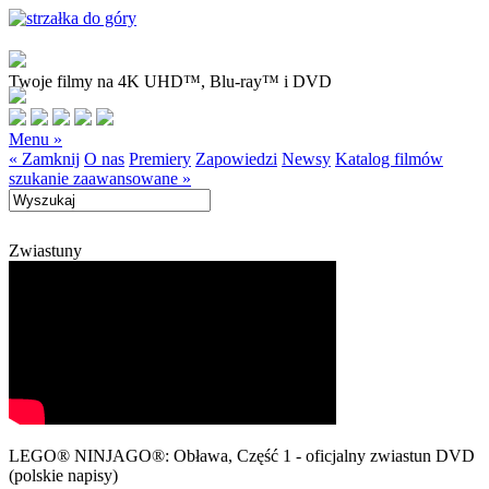
Twoje filmy na 4K UHD™, Blu-ray™ i DVD
Menu »
« Zamknij
O nas
Premiery
Zapowiedzi
Newsy
Katalog filmów
szukanie zaawansowane »
Zwiastuny
LEGO® NINJAGO®: Obława, Część 1 - oficjalny zwiastun DVD
(polskie napisy)