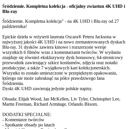
Śródziemie. Kompletna kolekcja - oficjalny zwiastun 4K UHD i
Blu-ray
Śródziemie. Kompletna kolekcja" - na 4K UHD i Blu-ray od 27
października!
Epickie dzieła w reżyserii laureata Oscara® Petera Jacksona w
najwyższej jakości 4K UHD i na nowo zremasterowanych dyskach
Blu-ray. 31 dysków zawiera kinowe i rozszerzone wersje
wszystkich 6 filmów wraz z komentarzami twórców. W wydaniu
znajduje się również ekskluzywny dysk bonusowy, 64-stronicowy
przewodnik zawierający szkice kostiumów, zdjęcia oraz notatki
produkcyjne, a także 7 wyjątkowych kart kolekcjonerskich.
Wszystko to zostało umieszczone w przepięknym opakowaniu,
którego nie może zabraknąć na półce prawdziwego fana
Śródziemia.
Dyski 4K UHD zawierają jedynie polskie napisy.
Obsada: Elijah Wood, Ian McKellen, Liv Tyler, Christopher Lee,
Martin Freeman, Richard Armitage, Orlando Bloom.
DODATKI SPECJALNE:
- Komentarze twórców
- Spotkanie obsady po latach