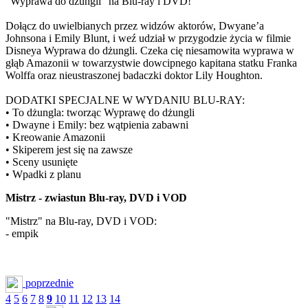
"Wyprawa do dżungli" na Blu-ray i DVD!
Dołącz do uwielbianych przez widzów aktorów, Dwyane’a
Johnsona i Emily Blunt, i weź udział w przygodzie życia w filmie
Disneya Wyprawa do dżungli. Czeka cię niesamowita wyprawa w
głąb Amazonii w towarzystwie dowcipnego kapitana statku Franka
Wolffa oraz nieustraszonej badaczki doktor Lily Houghton.
DODATKI SPECJALNE W WYDANIU BLU-RAY:
• To dżungla: tworząc Wyprawę do dżungli
• Dwayne i Emily: bez wątpienia zabawni
• Kreowanie Amazonii
• Skiperem jest się na zawsze
• Sceny usunięte
• Wpadki z planu
Mistrz - zwiastun Blu-ray, DVD i VOD
"Mistrz" na Blu-ray, DVD i VOD:
- empik
poprzednie
4
5
6
7
8
9
10
11
12
13
14