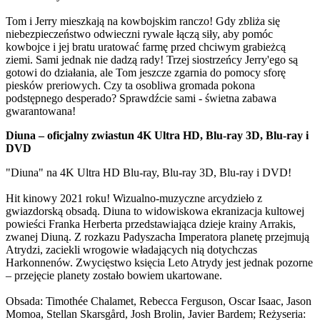
Tom i Jerry mieszkają na kowbojskim ranczo! Gdy zbliża się
niebezpieczeństwo odwieczni rywale łączą siły, aby pomóc
kowbojce i jej bratu uratować farmę przed chciwym grabieżcą
ziemi. Sami jednak nie dadzą rady! Trzej siostrzeńcy Jerry'ego są
gotowi do działania, ale Tom jeszcze zgarnia do pomocy sforę
piesków preriowych. Czy ta osobliwa gromada pokona
podstępnego desperado? Sprawdźcie sami - świetna zabawa
gwarantowana!
Diuna – oficjalny zwiastun 4K Ultra HD, Blu-ray 3D, Blu-ray i
DVD
"Diuna" na 4K Ultra HD Blu-ray, Blu-ray 3D, Blu-ray i DVD!
Hit kinowy 2021 roku! Wizualno-muzyczne arcydzieło z
gwiazdorską obsadą. Diuna to widowiskowa ekranizacja kultowej
powieści Franka Herberta przedstawiająca dzieje krainy Arrakis,
zwanej Diuną. Z rozkazu Padyszacha Imperatora planetę przejmują
Atrydzi, zaciekli wrogowie władających nią dotychczas
Harkonnenów. Zwycięstwo księcia Leto Atrydy jest jednak pozorne
– przejęcie planety zostało bowiem ukartowane.
Obsada: Timothée Chalamet, Rebecca Ferguson, Oscar Isaac, Jason
Momoa, Stellan Skarsgård, Josh Brolin, Javier Bardem; Reżyseria: