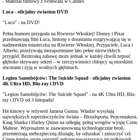
- Materiał filmowy z Festiwalu w Cannes
Luca - oficjalny zwiastun DVD
"Luca" - na DVD!
Pełna humoru przygoda na Riwierze Włoskiej! Disney i Pixar
przedstawiają film Luca, historię o dorastaniu rozgrywającą się w
nadmorskim miasteczku na Riwierze Włoskiej. Przyjaciele, Luca i
Alberto, przeżywają niezapomniane lato pełne niezwykłych
przygód. Beztroską zabawę może jednak w każdej chwili zepsuć
głęboko skrywany sekret – w rzeczywistości chłopcy są morskimi
stworami i żyją w wodnych głębinach.
Legion Samobójców: The Suicide Squad - oficjalny zwiastun
4K Ultra HD, Blu-ray i DVD
"Legion Samobójców: The Suicide Squad" - na 4K Ultra HD, Blu-
ray i DVD od 3 listopada!
Hit kinowy w reżyserii Jamesa Gunna. Władze wysyłają
największych superzłoczyńców świata – Bloodsporta, Peacemakera,
King Sharka i Harley Quinn na odległą, pełną wrogów wyspę Corto
Maltese. Wyposażeni w zaawansowaną technologicznie broń,
przemierzają niebezpieczną dżunglę, by odszukać i zniszczyć cel.
Grupę łotrów może ujarzmić jedynie towarzyszący im pułkownik