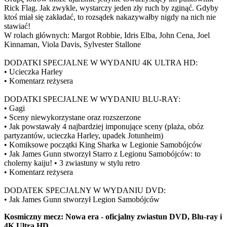
Rick Flag. Jak zwykle, wystarczy jeden zły ruch by zginąć. Gdyby
ktoś miał się zakładać, to rozsądek nakazywałby nigdy na nich nie
stawiać!
W rolach głównych: Margot Robbie, Idris Elba, John Cena, Joel
Kinnaman, Viola Davis, Sylvester Stallone
DODATKI SPECJALNE W WYDANIU 4K ULTRA HD:
• Ucieczka Harley
• Komentarz reżysera
DODATKI SPECJALNE W WYDANIU BLU-RAY:
• Gagi
• Sceny niewykorzystane oraz rozszerzone
• Jak powstawały 4 najbardziej imponujące sceny (plaża, obóz
partyzantów, ucieczka Harley, upadek Jotunheim)
• Komiksowe początki King Sharka w Legionie Samobójców
• Jak James Gunn stworzył Starro z Legionu Samobójców: to
cholerny kaiju! • 3 zwiastuny w stylu retro
• Komentarz reżysera
DODATEK SPECJALNY W WYDANIU DVD:
• Jak James Gunn stworzył Legion Samobójców
Kosmiczny mecz: Nowa era - oficjalny zwiastun DVD, Blu-ray i
4K Ultra HD