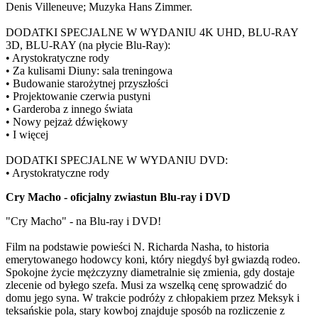
Denis Villeneuve; Muzyka Hans Zimmer.
DODATKI SPECJALNE W WYDANIU 4K UHD, BLU-RAY
3D, BLU-RAY (na płycie Blu-Ray):
• Arystokratyczne rody
• Za kulisami Diuny: sala treningowa
• Budowanie starożytnej przyszłości
• Projektowanie czerwia pustyni
• Garderoba z innego świata
• Nowy pejzaż dźwiękowy
• I więcej
DODATKI SPECJALNE W WYDANIU DVD:
• Arystokratyczne rody
Cry Macho - oficjalny zwiastun Blu-ray i DVD
"Cry Macho" - na Blu-ray i DVD!
Film na podstawie powieści N. Richarda Nasha, to historia
emerytowanego hodowcy koni, który niegdyś był gwiazdą rodeo.
Spokojne życie mężczyzny diametralnie się zmienia, gdy dostaje
zlecenie od byłego szefa. Musi za wszelką cenę sprowadzić do
domu jego syna. W trakcie podróży z chłopakiem przez Meksyk i
teksańskie pola, stary kowboj znajduje sposób na rozliczenie z