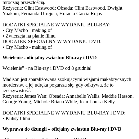
mroczną przeszłością.
Reżyseria: Clint Eastwood; Obsada: Clint Eastwood, Dwight
Yoakam, Fernanda Urrejola, Horacio Garcia Rojas
DODATKI SPECJALNE W WYDANIU BLU-RAY:
• Cry Macho - making of
• Zwierzęta na planie filmu
DODATEK SPECJALNY W WYDANIU DVD:
• Cry Macho - making of
Wcielenie - oficjalny zwiastun Blu-ray i DVD
Wcielenie" - na Blu-ray i DVD od 8 grudnia!
Madison jest sparaliżowana szokującymi wizjami makabrycznych
morderstw, a jej udręka pogarsza się, gdy odkrywa, że to
rzeczywistość.
Reżyseria: James Wan; Obsada: Annabelle Wallis, Maddie Hasson,
George Young, Michole Briana White, Jean Louisa Kelly
DODATKI SPECJALNE W WYDANIU BLU-RAY i DVD:
• Kulisy filmu
Wyprawa do dżungli – oficjalny zwiastun Blu-ray i DVD