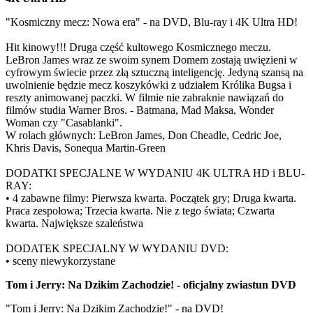
"Kosmiczny mecz: Nowa era" - na DVD, Blu-ray i 4K Ultra HD!
Hit kinowy!!! Druga część kultowego Kosmicznego meczu.
LeBron James wraz ze swoim synem Domem zostają uwięzieni w
cyfrowym świecie przez złą sztuczną inteligencję. Jedyną szansą na
uwolnienie będzie mecz koszykówki z udziałem Królika Bugsa i
reszty animowanej paczki. W filmie nie zabraknie nawiązań do
filmów studia Warner Bros. - Batmana, Mad Maksa, Wonder
Woman czy "Casablanki".
W rolach głównych: LeBron James, Don Cheadle, Cedric Joe,
Khris Davis, Sonequa Martin-Green
DODATKI SPECJALNE W WYDANIU 4K ULTRA HD i BLU-
RAY:
• 4 zabawne filmy: Pierwsza kwarta. Początek gry; Druga kwarta.
Praca zespołowa; Trzecia kwarta. Nie z tego świata; Czwarta
kwarta. Największe szaleństwa
DODATEK SPECJALNY W WYDANIU DVD:
• sceny niewykorzystane
Tom i Jerry: Na Dzikim Zachodzie! - oficjalny zwiastun DVD
"Tom i Jerry: Na Dzikim Zachodzie!" - na DVD!