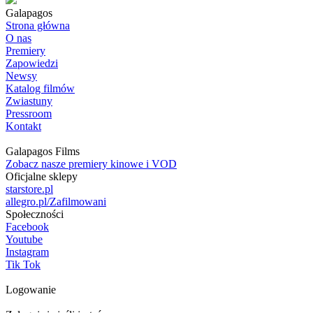
Galapagos
Strona główna
O nas
Premiery
Zapowiedzi
Newsy
Katalog filmów
Zwiastuny
Pressroom
Kontakt
Galapagos Films
Zobacz nasze premiery kinowe i VOD
Oficjalne sklepy
starstore.pl
allegro.pl/Zafilmowani
Społeczności
Facebook
Youtube
Instagram
Tik Tok
Logowanie