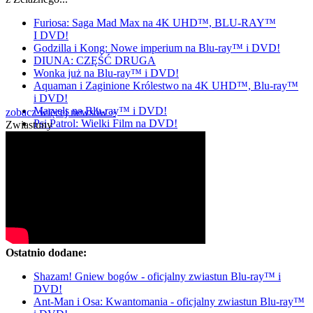
Furiosa: Saga Mad Max na 4K UHD™, BLU-RAY™
I DVD!
Godzilla i Kong: Nowe imperium na Blu-ray™ i DVD!
DIUNA: CZĘŚĆ DRUGA
Wonka już na Blu-ray™ i DVD!
Aquaman i Zaginione Królestwo na 4K UHD™, Blu-ray™
i DVD!
Marvels na Blu-ray™ i DVD!
zobacz więcej newsów »
Psi Patrol: Wielki Film na DVD!
Zwiastuny
Ostatnio dodane:
Shazam! Gniew bogów - oficjalny zwiastun Blu-ray™ i
DVD!
Ant-Man i Osa: Kwantomania - oficjalny zwiastun Blu-ray™