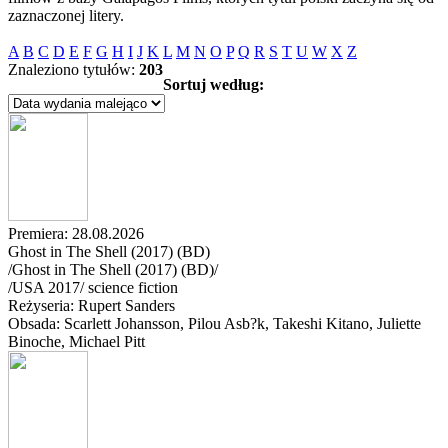
zaznaczonej litery.
A
B
C
D
E
F
G
H
I
J
K
L
M
N
O
P
Q
R
S
T
U
W
X
Z
Znaleziono tytułów:
203
Sortuj według:
Premiera: 28.08.2026
Ghost in The Shell (2017) (BD)
/Ghost in The Shell (2017) (BD)/
/
USA
2017
/
science fiction
Reżyseria: Rupert Sanders
Obsada: Scarlett Johansson
, Pilou Asb?k
, Takeshi Kitano
, Juliette
Binoche
, Michael Pitt