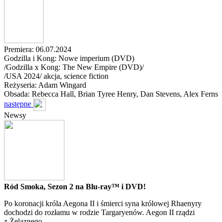
Premiera: 06.07.2024
Godzilla i Kong: Nowe imperium (DVD)
/Godzilla x Kong: The New Empire (DVD)/
/
USA
2024
/
akcja, science fiction
Reżyseria: Adam Wingard
Obsada: Rebecca Hall
, Brian Tyree Henry
, Dan Stevens
, Alex Ferns
następne
Newsy
Ród Smoka, Sezon 2 na Blu-ray™ i DVD!
Po koronacji króla Aegona II i śmierci syna królowej Rhaenyry
dochodzi do rozłamu w rodzie Targaryenów. Aegon II rządzi
z Żelaznego...