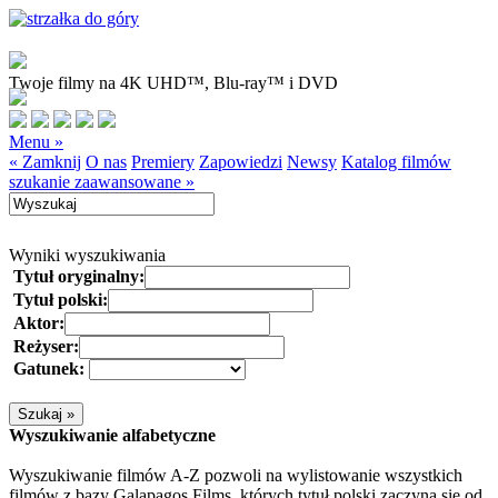
Twoje filmy na 4K UHD™, Blu-ray™ i DVD
Menu »
« Zamknij
O nas
Premiery
Zapowiedzi
Newsy
Katalog filmów
szukanie zaawansowane »
Wyniki wyszukiwania
Tytuł oryginalny:
Tytuł polski:
Aktor:
Reżyser:
Gatunek:
Wyszukiwanie alfabetyczne
Wyszukiwanie filmów A-Z pozwoli na wylistowanie wszystkich
filmów z bazy Galapagos Films, których tytuł polski zaczyna się od