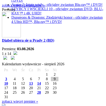
i DVD!
Avatar 2: Istota wody - oficjalny zwiastun Blu-ray™ i DVD!
zobacz więcej zwiastunów »
SZYBCY I WŚCIEKLI 10 - oficjalny zwiastun DVD, BLU-
Premiery
RAY™ i 4K UHD!
Dungeons & Dragons: Złodziejski honor - oficjalny zwiastun
4 Ultra HD™, Blu-ray™ i DVD!
Diabeł ubiera się u Prady 2 (BD)
Premiera:
03.08.2026
1 z 14
Kalendarium wydawnicze -
sierpień
2026
Pn
Wt
Śr
Cz
Pi
So
Ni
1
2
3
4
5
6
7
8
9
10
11
12
13
14
15
16
17
18
19
20
21
22
23
24
25
26
27
28
29
30
31
zobacz więcej premier »