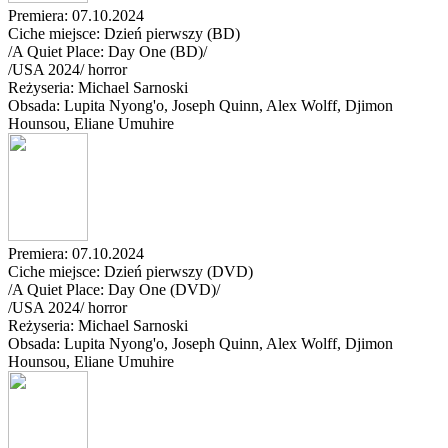
Premiera: 07.10.2024
Ciche miejsce: Dzień pierwszy (BD)
/A Quiet Place: Day One (BD)/
/
USA
2024
/
horror
Reżyseria: Michael Sarnoski
Obsada: Lupita Nyong'o
, Joseph Quinn
, Alex Wolff
, Djimon
Hounsou
, Eliane Umuhire
Premiera: 07.10.2024
Ciche miejsce: Dzień pierwszy (DVD)
/A Quiet Place: Day One (DVD)/
/
USA
2024
/
horror
Reżyseria: Michael Sarnoski
Obsada: Lupita Nyong'o
, Joseph Quinn
, Alex Wolff
, Djimon
Hounsou
, Eliane Umuhire