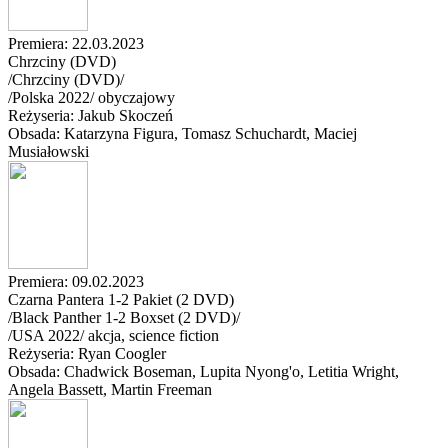
Premiera: 22.03.2023
Chrzciny (DVD)
/Chrzciny (DVD)/
/
Polska
2022
/
obyczajowy
Reżyseria: Jakub Skoczeń
Obsada: Katarzyna Figura
, Tomasz Schuchardt
, Maciej
Musiałowski
Premiera: 09.02.2023
Czarna Pantera 1-2 Pakiet (2 DVD)
/Black Panther 1-2 Boxset (2 DVD)/
/
USA
2022
/
akcja, science fiction
Reżyseria: Ryan Coogler
Obsada: Chadwick Boseman
, Lupita Nyong'o
, Letitia Wright
,
Angela Bassett
, Martin Freeman