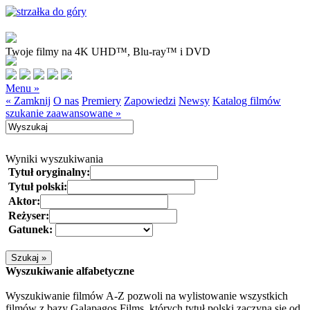
Twoje filmy na 4K UHD™, Blu-ray™ i DVD
Menu »
« Zamknij
O nas
Premiery
Zapowiedzi
Newsy
Katalog filmów
szukanie zaawansowane »
Wyniki wyszukiwania
Tytuł oryginalny:
Tytuł polski:
Aktor:
Reżyser:
Gatunek:
Wyszukiwanie alfabetyczne
Wyszukiwanie filmów A-Z pozwoli na wylistowanie wszystkich
filmów z bazy Galapagos Films, których tytuł polski zaczyna się od