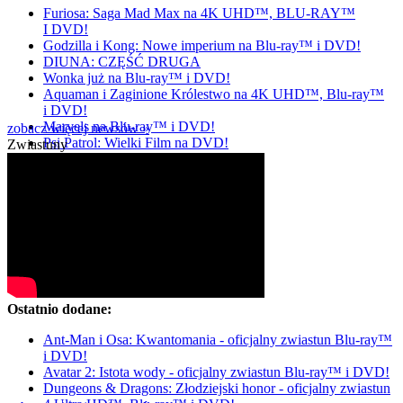
Furiosa: Saga Mad Max na 4K UHD™, BLU-RAY™
I DVD!
Godzilla i Kong: Nowe imperium na Blu-ray™ i DVD!
DIUNA: CZĘŚĆ DRUGA
Wonka już na Blu-ray™ i DVD!
Aquaman i Zaginione Królestwo na 4K UHD™, Blu-ray™
i DVD!
Marvels na Blu-ray™ i DVD!
zobacz więcej newsów »
Psi Patrol: Wielki Film na DVD!
Zwiastuny
Ostatnio dodane:
Ant-Man i Osa: Kwantomania - oficjalny zwiastun Blu-ray™
i DVD!
Avatar 2: Istota wody - oficjalny zwiastun Blu-ray™ i DVD!
Dungeons & Dragons: Złodziejski honor - oficjalny zwiastun