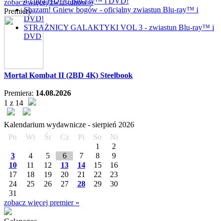
4 Ultra HD™, Blu-ray™ i DVD!
zobacz więcej zwiastunów »
Shazam! Gniew bogów - oficjalny zwiastun Blu-ray™ i
Premiery
DVD!
STRAŻNICY GALAKTYKI VOL 3 - zwiastun Blu-ray™ i
DVD
Mortal Kombat II (2BD 4K) Steelbook
Premiera:
14.08.2026
1 z 14
Kalendarium wydawnicze -
sierpień
2026
Pn
Wt
Śr
Cz
Pi
So
Ni
1
2
3
4
5
6
7
8
9
10
11
12
13
14
15
16
17
18
19
20
21
22
23
24
25
26
27
28
29
30
31
zobacz więcej premier »