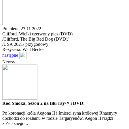
Premiera: 23.11.2022
Clifford. Wielki czerwony pies (DVD)
/Clifford, The Big Red Dog (DVD)/
/
USA
2021
/
przygodowy
Reżyseria: Walt Becker
następne
Newsy
Ród Smoka, Sezon 2 na Blu-ray™ i DVD!
Po koronacji króla Aegona II i śmierci syna królowej Rhaenyry
dochodzi do rozłamu w rodzie Targaryenów. Aegon II rządzi
z Żelaznego...