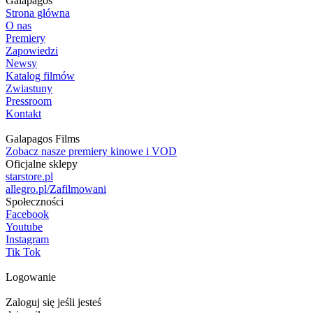
Galapagos
Strona główna
O nas
Premiery
Zapowiedzi
Newsy
Katalog filmów
Zwiastuny
Pressroom
Kontakt
Galapagos Films
Zobacz nasze premiery kinowe i VOD
Oficjalne sklepy
starstore.pl
allegro.pl/Zafilmowani
Społeczności
Facebook
Youtube
Instagram
Tik Tok
Logowanie
Zaloguj się jeśli jesteś