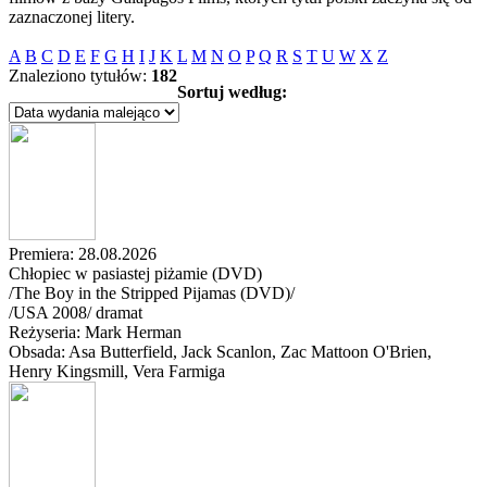
zaznaczonej litery.
A
B
C
D
E
F
G
H
I
J
K
L
M
N
O
P
Q
R
S
T
U
W
X
Z
Znaleziono tytułów:
182
Sortuj według:
Premiera: 28.08.2026
Chłopiec w pasiastej piżamie (DVD)
/The Boy in the Stripped Pijamas (DVD)/
/
USA
2008
/
dramat
Reżyseria: Mark Herman
Obsada: Asa Butterfield
, Jack Scanlon
, Zac Mattoon O'Brien
,
Henry Kingsmill
, Vera Farmiga