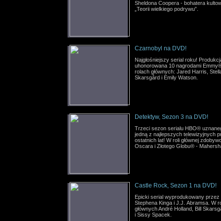
Sheldona Coopera - bohatera kultow
„Teorii wielkiego podrywu”.
Czarnobyl na DVD!
Najgłośniejszy serial roku! Produk
uhonorowana 10 nagrodami Emmy
rolach głównych: Jared Harris, Stell
Skarsgård i Emily Watson.
Detektyw, Sezon 3 na DVD!
Trzeci sezon serialu HBO® uznane
jedną z najlepszych telewizyjnych p
ostatnich lat! W roli głównej zdobyw
Oscara i Złotego Globu® - Mahershal
Castle Rock, Sezon 1 na DVD!
Epicki serial wyprodukowany przez
Stephena Kinga i J.J. Abramsa. W r
głównych André Holland, Bill Skarsg
i Sissy Spacek.