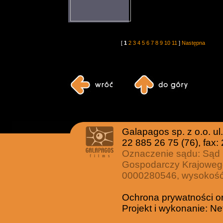
[
1
2
3
4
5
6
7
8
9
10
11
]
Następna
Galapagos sp. z o.o. u
22 885 26 75 (76), fax:
Oznaczenie sądu: Sąd 
Gospodarczy Krajoweg
0000280546, wysokość 
Ochrona prywatności o
Projekt i wykonanie:
Ne