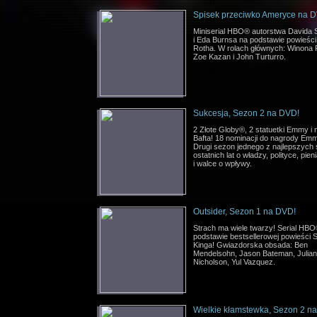
Spisek przeciwko Ameryce na 
Miniserial HBO® autorstwa Davida
i Eda Burnsa na podstawie powieści 
Rotha. W rolach głównych: Winona 
Zoe Kazan i John Turturro.
Sukcesja, Sezon 2 na DVD!
2 Złote Globy®, 2 statuetki Emmy i
Bafta! 18 nominacji do nagrody Em
Drugi sezon jednego z najlepszych s
ostatnich lat o władzy, polityce, pie
i walce o wpływy.
Outsider, Sezon 1 na DVD!
Strach ma wiele twarzy! Serial HB
podstawie bestsellerowej powieści 
Kinga! Gwiazdorska obsada: Ben
Mendelsohn, Jason Bateman, Julia
Nicholson, Yul Vazquez.
Wielkie kłamstewka, Sezon 2 n