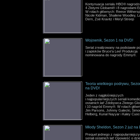
Kontynuacja serialu HBO® nagrod
4 Złotymi Globami® i 8 nagrodami
W rolach głównych: Reese Withers
Nicole Kidman, Shailene Woodley, L
Dern, Zoë Kravitz i Meryl Streep
Wojownik, Sezon 1 na DVD!
Serial zrealizowany na podstawie p
i zapisków Bruce'a Lee! Produkcja
nominowana do nagrody Emmy®.
Teoria wielkiego podrywu, Sezo
na DVD!
Jeden z najgłośniejszych
i najpopularniejszych seriali komed
ostatnich lat! Zdobywca Złotego Gl
i 10 nagród Emmy®. W rolach głów
Jim Parsons, Johnny Galecki, Simo
Helberg, Kunal Nayyar i Kaley Cuoc
Młody Sheldon, Sezon 2 już na
Prequel jednego z najpopularniejsz
seriali ostatnich lat! Opowieść o dzi