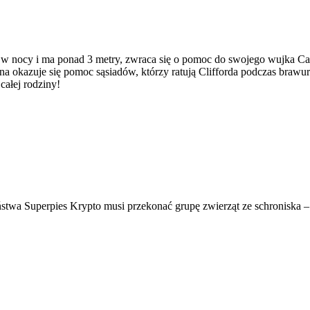
ł w nocy i ma ponad 3 metry, zwraca się o pomoc do swojego wujka Cas
 okazuje się pomoc sąsiadów, którzy ratują Clifforda podczas brawur
ałej rodziny!
stwa Superpies Krypto musi przekonać grupę zwierząt ze schroniska –