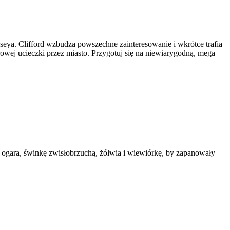
eya. Clifford wzbudza powszechne zainteresowanie i wkrótce trafia
owej ucieczki przez miasto. Przygotuj się na niewiarygodną, mega
 ogara, świnkę zwisłobrzuchą, żółwia i wiewiórkę, by zapanowały