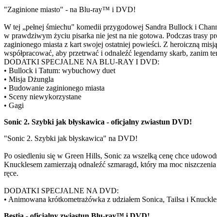
"Zaginione miasto" - na Blu-ray™ i DVD!
W tej „pełnej śmiechu" komedii przygodowej Sandra Bullock i Chan
w prawdziwym życiu pisarka nie jest na nie gotowa. Podczas trasy p
zaginionego miasta z kart swojej ostatniej powieści. Z heroiczną mi
współpracować, aby przetrwać i odnaleźć legendarny skarb, zanim te
DODATKI SPECJALNE NA BLU-RAY I DVD:
• Bullock i Tatum: wybuchowy duet
• Misja Dżungla
• Budowanie zaginionego miasta
• Sceny niewykorzystane
• Gagi
Sonic 2. Szybki jak błyskawica - oficjalny zwiastun DVD!
"Sonic 2. Szybki jak błyskawica" na DVD!
Po osiedleniu się w Green Hills, Sonic za wszelką cenę chce udow
Knucklesem zamierzają odnaleźć szmaragd, który ma moc niszczenia c
ręce.
DODATKI SPECJALNE NA DVD:
• Animowana krótkometrażówka z udziałem Sonica, Tailsa i Knuckle
Bestia - oficjalny zwiastun Blu-ray™ i DVD!