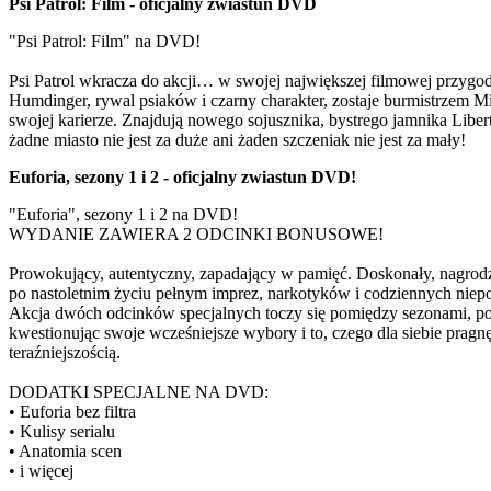
Psi Patrol: Film - oficjalny zwiastun DVD
"Psi Patrol: Film" na DVD!
Psi Patrol wkracza do akcji… w swojej największej filmowej przygod
Humdinger, rywal psiaków i czarny charakter, zostaje burmistrzem Mia
swojej karierze. Znajdują nowego sojusznika, bystrego jamnika Liber
żadne miasto nie jest za duże ani żaden szczeniak nie jest za mały!
Euforia, sezony 1 i 2 - oficjalny zwiastun DVD!
"Euforia", sezony 1 i 2 na DVD!
WYDANIE ZAWIERA 2 ODCINKI BONUSOWE!
Prowokujący, autentyczny, zapadający w pamięć. Doskonały, nagro
po nastoletnim życiu pełnym imprez, narkotyków i codziennych niepo
Akcja dwóch odcinków specjalnych toczy się pomiędzy sezonami, pod
kwestionując swoje wcześniejsze wybory i to, czego dla siebie pragn
teraźniejszością.
DODATKI SPECJALNE NA DVD:
• Euforia bez filtra
• Kulisy serialu
• Anatomia scen
• i więcej