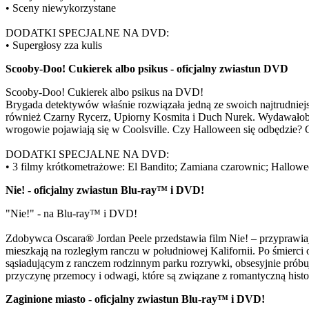
• Sceny niewykorzystane
DODATKI SPECJALNE NA DVD:
• Supergłosy zza kulis
Scooby-Doo! Cukierek albo psikus - oficjalny zwiastun DVD
Scooby-Doo! Cukierek albo psikus na DVD!
Brygada detektywów właśnie rozwiązała jedną ze swoich najtrudniej
również Czarny Rycerz, Upiorny Kosmita i Duch Nurek. Wydawałoby s
wrogowie pojawiają się w Coolsville. Czy Halloween się odbędzie? 
DODATKI SPECJALNE NA DVD:
• 3 filmy krótkometrażowe: El Bandito; Zamiana czarownic; Hallow
Nie! - oficjalny zwiastun Blu-ray™ i DVD!
"Nie!" - na Blu-ray™ i DVD!
Zdobywca Oscara® Jordan Peele przedstawia film Nie! – przyprawiają
mieszkają na rozległym ranczu w południowej Kalifornii. Po śmierci
sąsiadującym z ranczem rodzinnym parku rozrywki, obsesyjnie próbuj
przyczynę przemocy i odwagi, które są związane z romantyczną his
Zaginione miasto - oficjalny zwiastun Blu-ray™ i DVD!