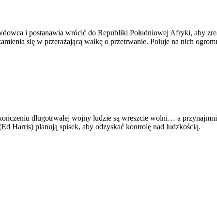
lę wdowca i postanawia wrócić do Republiki Południowej Afryki, aby 
amienia się w przerażającą walkę o przetrwanie. Poluje na nich ogromn
ończeniu długotrwałej wojny ludzie są wreszcie wolni… a przynajmni
Ed Harris) planują spisek, aby odzyskać kontrolę nad ludzkością.