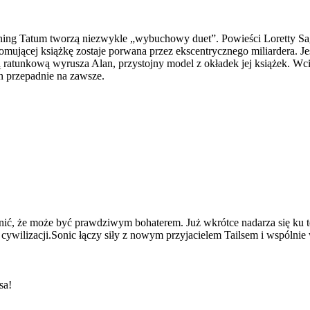
ning Tatum tworzą niezwykle „wybuchowy duet”. Powieści Loretty Sag
romującej książkę zostaje porwana przez ekscentrycznego miliardera. 
sją ratunkową wyrusza Alan, przystojny model z okładek jej książek. W
n przepadnie na zawsze.
odnić, że może być prawdziwym bohaterem. Już wkrótce nadarza się k
ywilizacji.Sonic łączy siły z nowym przyjacielem Tailsem i wspólnie 
sa!