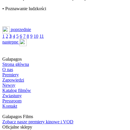
• Poznawanie ludzkości
poprzednie
1
2
3
4
5
6
7
8
9
10
11
następne
Galapagos
Strona główna
O nas
Premiery
Zapowiedzi
Newsy
Katalog filmów
Zwiastuny
Pressroom
Kontakt
Galapagos Films
Zobacz nasze premiery kinowe i VOD
Oficjalne sklepy