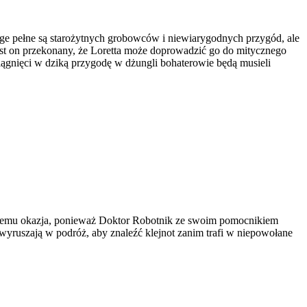
e pełne są starożytnych grobowców i niewiarygodnych przygód, ale
Jest on przekonany, że Loretta może doprowadzić go do mitycznego
ciągnięci w dziką przygodę w dżungli bohaterowie będą musieli
u temu okazja, ponieważ Doktor Robotnik ze swoim pomocnikiem
wyruszają w podróż, aby znaleźć klejnot zanim trafi w niepowołane