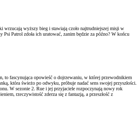
i wrzucają wyższy bieg i stawiają czoło najtrudniejszej misji w
zy Psi Patrol zdoła ich uratować, zanim będzie za późno? W końcu
 to fascynująca opowieść o dojrzewaniu, w której przewodnikiem
nką, która świeżo po odwyku, próbuje nadać sens swojej przyszłości.
nu. W sezonie 2. Rue i jej przyjaciele rozpoczynają nowy rok
niem, rzeczywistość zderza się z fantazją, a przeszłość z