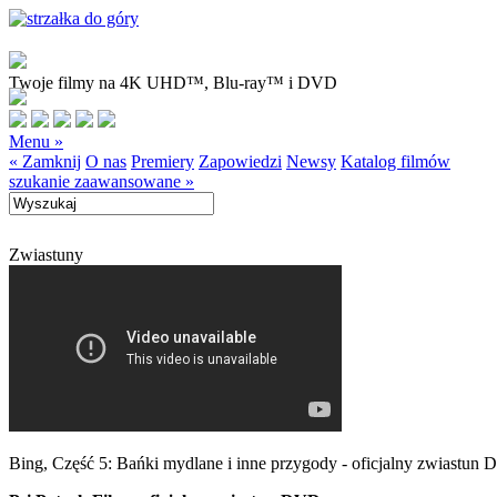
Twoje filmy na 4K UHD™, Blu-ray™ i DVD
Menu »
« Zamknij
O nas
Premiery
Zapowiedzi
Newsy
Katalog filmów
szukanie zaawansowane »
Zwiastuny
Bing, Część 5: Bańki mydlane i inne przygody - oficjalny zwiastun 