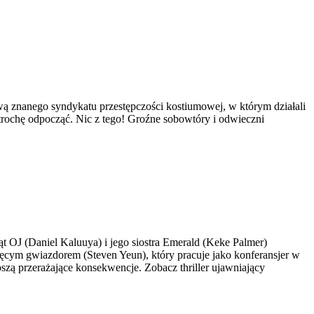
ą znanego syndykatu przestępczości kostiumowej, w którym działali
trochę odpocząć. Nic z tego! Groźne sobowtóry i odwieczni
t OJ (Daniel Kaluuya) i jego siostra Emerald (Keke Palmer)
cięcym gwiazdorem (Steven Yeun), który pracuje jako konferansjer w
szą przerażające konsekwencje. Zobacz thriller ujawniający