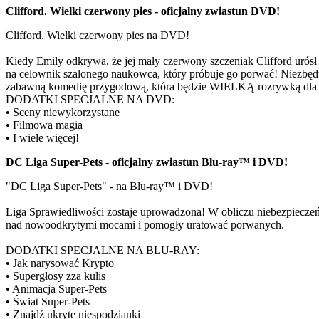
Clifford. Wielki czerwony pies - oficjalny zwiastun DVD!
Clifford. Wielki czerwony pies na DVD!
Kiedy Emily odkrywa, że jej mały czerwony szczeniak Clifford urós
na celownik szalonego naukowca, który próbuje go porwać! Niezbędna
zabawną komedię przygodową, która będzie WIELKĄ rozrywką dla c
DODATKI SPECJALNE NA DVD:
• Sceny niewykorzystane
• Filmowa magia
• I wiele więcej!
DC Liga Super-Pets - oficjalny zwiastun Blu-ray™ i DVD!
"DC Liga Super-Pets" - na Blu-ray™ i DVD!
Liga Sprawiedliwości zostaje uprowadzona! W obliczu niebezpieczeń
nad nowoodkrytymi mocami i pomogły uratować porwanych.
DODATKI SPECJALNE NA BLU-RAY:
• Jak narysować Krypto
• Supergłosy zza kulis
• Animacja Super-Pets
• Świat Super-Pets
• Znajdź ukryte niespodzianki