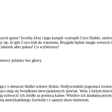
szych spraw! Scooby-Doo i jego kumple wytropili Coco Diablo, szefow
ię, że gdy Coco trafi do więzienia, Brygada będzie mogła wreszcie 
Cukierek albo psikus! Co wybierzesz?
eenowy jeździec bez głowy
cy o dreszcze thriller science fiction. Hollywoodzki pogromca zwierzą
 ojca stają się świadkami niewyjaśnionych zjawisk. Wraz z byłym dzie
ą uchwycić ich źródło za pomocą kamer. Wkrótce ich działania przyno
torią amerykańskiego Zachodu i z samym show-biznesem.