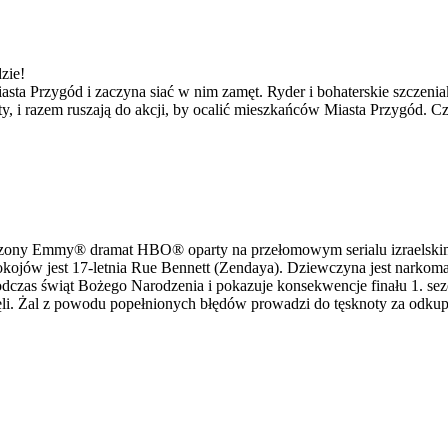
zie!
sta Przygód i zaczyna siać w nim zamęt. Ryder i bohaterskie szczeniak
ty, i razem ruszają do akcji, by ocalić mieszkańców Miasta Przygód. C
dzony Emmy® dramat HBO® oparty na przełomowym serialu izraelskim,
kojów jest 17-letnia Rue Bennett (Zendaya). Dziewczyna jest narkoma
czas świąt Bożego Narodzenia i pokazuje konsekwencje finału 1. sezo
ęli. Żal z powodu popełnionych błędów prowadzi do tęsknoty za odkupie