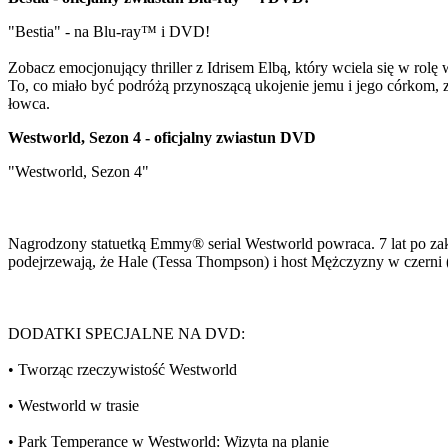
"Bestia" - na Blu-ray™ i DVD!
Zobacz emocjonujący thriller z Idrisem Elbą, który wciela się w ro
To, co miało być podróżą przynoszącą ukojenie jemu i jego córkom, z
łowca.
Westworld, Sezon 4 - oficjalny zwiastun DVD
"Westworld, Sezon 4"
Nagrodzony statuetką Emmy® serial Westworld powraca. 7 lat po zak
podejrzewają, że Hale (Tessa Thompson) i host Mężczyzny w czerni (
DODATKI SPECJALNE NA DVD:
• Tworząc rzeczywistość Westworld
• Westworld w trasie
• Park Temperance w Westworld: Wizyta na planie