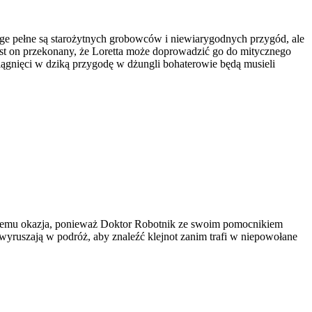
e pełne są starożytnych grobowców i niewiarygodnych przygód, ale
Jest on przekonany, że Loretta może doprowadzić go do mitycznego
ciągnięci w dziką przygodę w dżungli bohaterowie będą musieli
u temu okazja, ponieważ Doktor Robotnik ze swoim pomocnikiem
wyruszają w podróż, aby znaleźć klejnot zanim trafi w niepowołane