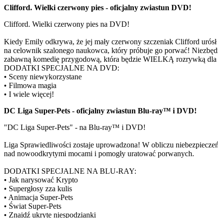
Clifford. Wielki czerwony pies - oficjalny zwiastun DVD!
Clifford. Wielki czerwony pies na DVD!
Kiedy Emily odkrywa, że jej mały czerwony szczeniak Clifford urós
na celownik szalonego naukowca, który próbuje go porwać! Niezbędna
zabawną komedię przygodową, która będzie WIELKĄ rozrywką dla c
DODATKI SPECJALNE NA DVD:
• Sceny niewykorzystane
• Filmowa magia
• I wiele więcej!
DC Liga Super-Pets - oficjalny zwiastun Blu-ray™ i DVD!
"DC Liga Super-Pets" - na Blu-ray™ i DVD!
Liga Sprawiedliwości zostaje uprowadzona! W obliczu niebezpieczeń
nad nowoodkrytymi mocami i pomogły uratować porwanych.
DODATKI SPECJALNE NA BLU-RAY:
• Jak narysować Krypto
• Supergłosy zza kulis
• Animacja Super-Pets
• Świat Super-Pets
• Znajdź ukryte niespodzianki