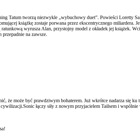
ning Tatum tworzą niezwykle „wybuchowy duet”. Powieści Loretty Sag
romującej książkę zostaje porwana przez ekscentrycznego miliardera. 
sją ratunkową wyrusza Alan, przystojny model z okładek jej książek. W
n przepadnie na zawsze.
odnić, że może być prawdziwym bohaterem. Już wkrótce nadarza się k
ywilizacji.Sonic łączy siły z nowym przyjacielem Tailsem i wspólnie 
sa!