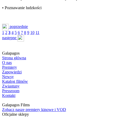
• Poznawanie ludzkości
poprzednie
1
2
3
4
5
6
7
8
9
10
11
następne
Galapagos
Strona główna
O nas
Premiery
Zapowiedzi
Newsy
Katalog filmów
Zwiastuny
Pressroom
Kontakt
Galapagos Films
Zobacz nasze premiery kinowe i VOD
Oficjalne sklepy