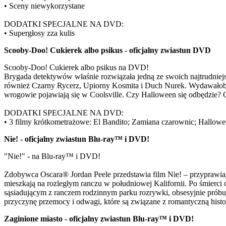
• Sceny niewykorzystane
DODATKI SPECJALNE NA DVD:
• Supergłosy zza kulis
Scooby-Doo! Cukierek albo psikus - oficjalny zwiastun DVD
Scooby-Doo! Cukierek albo psikus na DVD!
Brygada detektywów właśnie rozwiązała jedną ze swoich najtrudniej
również Czarny Rycerz, Upiorny Kosmita i Duch Nurek. Wydawałoby s
wrogowie pojawiają się w Coolsville. Czy Halloween się odbędzie? 
DODATKI SPECJALNE NA DVD:
• 3 filmy krótkometrażowe: El Bandito; Zamiana czarownic; Hallow
Nie! - oficjalny zwiastun Blu-ray™ i DVD!
"Nie!" - na Blu-ray™ i DVD!
Zdobywca Oscara® Jordan Peele przedstawia film Nie! – przyprawiają
mieszkają na rozległym ranczu w południowej Kalifornii. Po śmierci
sąsiadującym z ranczem rodzinnym parku rozrywki, obsesyjnie próbuj
przyczynę przemocy i odwagi, które są związane z romantyczną his
Zaginione miasto - oficjalny zwiastun Blu-ray™ i DVD!