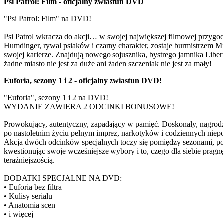
Psi Patrol: Film - oficjalny zwiastun DVD
"Psi Patrol: Film" na DVD!
Psi Patrol wkracza do akcji… w swojej największej filmowej przygod
Humdinger, rywal psiaków i czarny charakter, zostaje burmistrzem Mia
swojej karierze. Znajdują nowego sojusznika, bystrego jamnika Liber
żadne miasto nie jest za duże ani żaden szczeniak nie jest za mały!
Euforia, sezony 1 i 2 - oficjalny zwiastun DVD!
"Euforia", sezony 1 i 2 na DVD!
WYDANIE ZAWIERA 2 ODCINKI BONUSOWE!
Prowokujący, autentyczny, zapadający w pamięć. Doskonały, nagro
po nastoletnim życiu pełnym imprez, narkotyków i codziennych niepo
Akcja dwóch odcinków specjalnych toczy się pomiędzy sezonami, pod
kwestionując swoje wcześniejsze wybory i to, czego dla siebie pragn
teraźniejszością.
DODATKI SPECJALNE NA DVD:
• Euforia bez filtra
• Kulisy serialu
• Anatomia scen
• i więcej