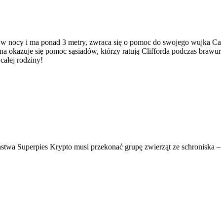
ł w nocy i ma ponad 3 metry, zwraca się o pomoc do swojego wujka Cas
 okazuje się pomoc sąsiadów, którzy ratują Clifforda podczas brawur
ałej rodziny!
stwa Superpies Krypto musi przekonać grupę zwierząt ze schroniska –