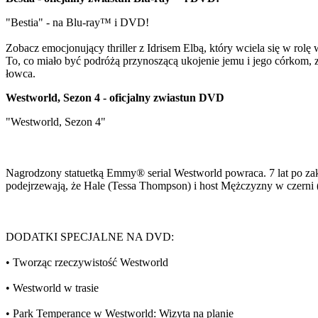
"Bestia" - na Blu-ray™ i DVD!
Zobacz emocjonujący thriller z Idrisem Elbą, który wciela się w ro
To, co miało być podróżą przynoszącą ukojenie jemu i jego córkom, z
łowca.
Westworld, Sezon 4 - oficjalny zwiastun DVD
"Westworld, Sezon 4"
Nagrodzony statuetką Emmy® serial Westworld powraca. 7 lat po zak
podejrzewają, że Hale (Tessa Thompson) i host Mężczyzny w czerni (
DODATKI SPECJALNE NA DVD:
• Tworząc rzeczywistość Westworld
• Westworld w trasie
• Park Temperance w Westworld: Wizyta na planie