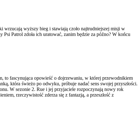
i wrzucają wyższy bieg i stawiają czoło najtrudniejszej misji w
zy Psi Patrol zdoła ich uratować, zanim będzie za późno? W końcu
 to fascynująca opowieść o dojrzewaniu, w której przewodnikiem
nką, która świeżo po odwyku, próbuje nadać sens swojej przyszłości.
nu. W sezonie 2. Rue i jej przyjaciele rozpoczynają nowy rok
niem, rzeczywistość zderza się z fantazją, a przeszłość z