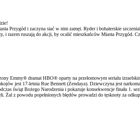
zie!
sta Przygód i zaczyna siać w nim zamęt. Ryder i bohaterskie szczeniak
ty, i razem ruszają do akcji, by ocalić mieszkańców Miasta Przygód. C
dzony Emmy® dramat HBO® oparty na przełomowym serialu izraelskim,
kojów jest 17-letnia Rue Bennett (Zendaya). Dziewczyna jest narkoma
czas świąt Bożego Narodzenia i pokazuje konsekwencje finału 1. sezo
ęli. Żal z powodu popełnionych błędów prowadzi do tęsknoty za odkupie