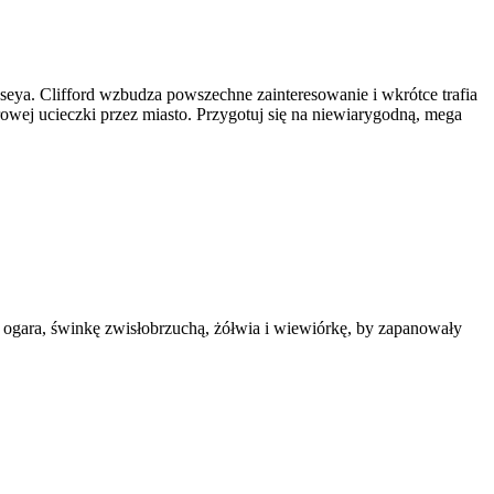
eya. Clifford wzbudza powszechne zainteresowanie i wkrótce trafia
owej ucieczki przez miasto. Przygotuj się na niewiarygodną, mega
 ogara, świnkę zwisłobrzuchą, żółwia i wiewiórkę, by zapanowały