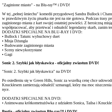
"Zaginione miasto" - na Blu-ray™ i DVD!
W tej „pełnej śmiechu" komedii przygodowej Sandra Bullock i Chan
w prawdziwym życiu pisarka nie jest na nie gotowa. Podczas trasy p
zaginionego miasta z kart swojej ostatniej powieści. Z heroiczną mi
współpracować, aby przetrwać i odnaleźć legendarny skarb, zanim te
DODATKI SPECJALNE NA BLU-RAY I DVD:
• Bullock i Tatum: wybuchowy duet
• Misja Dżungla
• Budowanie zaginionego miasta
• Sceny niewykorzystane
• Gagi
Sonic 2. Szybki jak błyskawica - oficjalny zwiastun DVD!
"Sonic 2. Szybki jak błyskawica" na DVD!
Po osiedleniu się w Green Hills, Sonic za wszelką cenę chce udow
Knucklesem zamierzają odnaleźć szmaragd, który ma moc niszczenia c
ręce.
DODATKI SPECJALNE NA DVD:
• Animowana krótkometrażówka z udziałem Sonica, Tailsa i Knuckle
Bestia - oficjalny zwiastun Blu-ray™ i DVD!