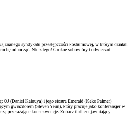
ą znanego syndykatu przestępczości kostiumowej, w którym działali
trochę odpocząć. Nic z tego! Groźne sobowtóry i odwieczni
t OJ (Daniel Kaluuya) i jego siostra Emerald (Keke Palmer)
cięcym gwiazdorem (Steven Yeun), który pracuje jako konferansjer w
szą przerażające konsekwencje. Zobacz thriller ujawniający