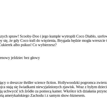
szych spraw! Scooby-Doo i jego kumple wytropili Coco Diablo, szefow
ię, że gdy Coco trafi do więzienia, Brygada będzie mogła wreszcie 
Cukierek albo psikus! Co wybierzesz?
eenowy jeździec bez głowy
cy o dreszcze thriller science fiction. Hollywoodzki pogromca zwierzą
 ojca stają się świadkami niewyjaśnionych zjawisk. Wraz z byłym dzie
ą uchwycić ich źródło za pomocą kamer. Wkrótce ich działania przyno
torią amerykańskiego Zachodu i z samym show-biznesem.