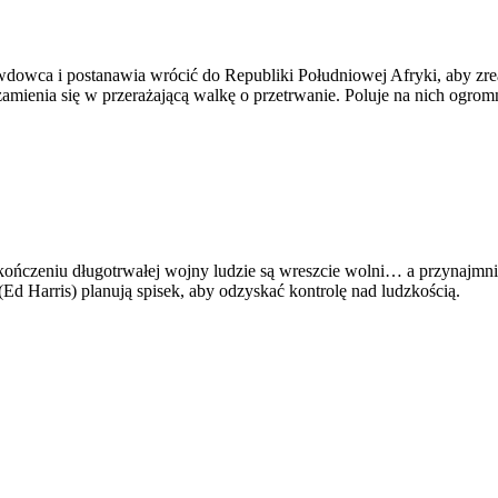
lę wdowca i postanawia wrócić do Republiki Południowej Afryki, aby 
amienia się w przerażającą walkę o przetrwanie. Poluje na nich ogromn
ończeniu długotrwałej wojny ludzie są wreszcie wolni… a przynajmni
Ed Harris) planują spisek, aby odzyskać kontrolę nad ludzkością.