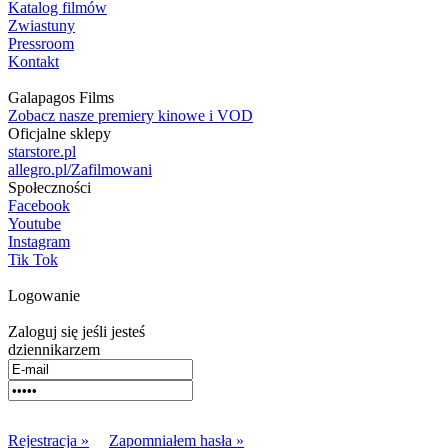
Katalog filmów
Zwiastuny
Pressroom
Kontakt
Galapagos Films
Zobacz nasze premiery kinowe i VOD
Oficjalne sklepy
starstore.pl
allegro.pl/Zafilmowani
Społeczności
Facebook
Youtube
Instagram
Tik Tok
Logowanie
Zaloguj się jeśli jesteś
dziennikarzem
Rejestracja »
Zapomniałem hasła »