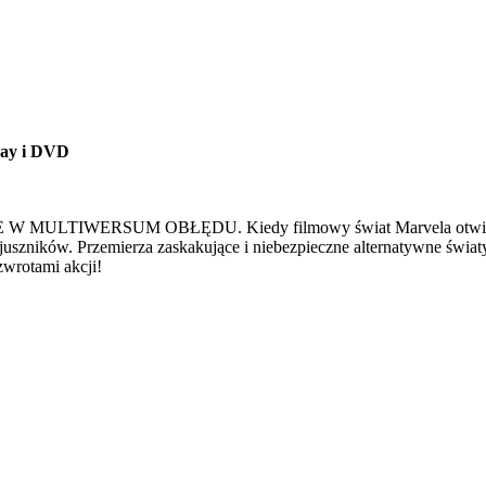
ray i DVD
 W MULTIWERSUM OBŁĘDU. Kiedy filmowy świat Marvela otwiera p
szników. Przemierza zaskakujące i niebezpieczne alternatywne świat
zwrotami akcji!