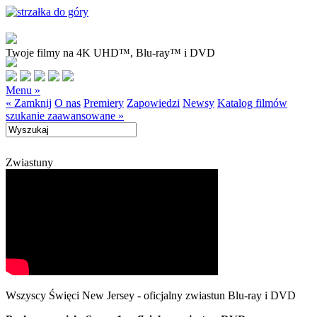
Twoje filmy na 4K UHD™, Blu-ray™ i DVD
Menu »
« Zamknij
O nas
Premiery
Zapowiedzi
Newsy
Katalog filmów
szukanie zaawansowane »
Zwiastuny
Wszyscy Święci New Jersey - oficjalny zwiastun Blu-ray i DVD