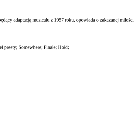
będący adaptacją musicalu z 1957 roku, opowiada o zakazanej miłości
el preety; Somewhere; Finale; Hołd;