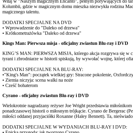
Witaj w "Naszym magicznym Encanto", pełnym porywających do tańc
Kolumbii, gdzie w magicznym domu mieszka niezwykła rodzina Madriga
magicznego talentu.
DODATKI SPECJALNE NA DVD
• Wprowadzenie do "Daleko od drzewa"
• Krótkometrażówka "Daleko od drzewa"
Kings Man: Pierwsza misja - oficjalny zwiastun Blu-ray i DVD
KING’S MAN: PIERWSZA MISJA, którego akcja rozgrywa się w czasac
tyrani i zbrodniarze w historii spiskują, by wywołać wojnę, której of
DODATKI SPECJALNE NA BLU-RAY:
•"King's Man": początek wielkiej gry: Stracone pokolenie, Oxfordczy
• Ziemia niczyja: scena walki na noże
• Cześć bohaterom
Cyrano - oficjalny zwiastun Blu-ray i DVD
Wielokrotnie nagradzany reżyser Joe Wright przedstawia miłośnikom
ponadczasowej historii o miłosnym trójkącie. Cyrano de Bergerac (P
miłości oddanej przyjaciółki Roxanne (Haley Bennett). Ta, nieświado
DODATKI SPECJALNE W WYDANIACH BLU-RAY I DVD:
• Epicka przygoda: jak tworzono Cyrano