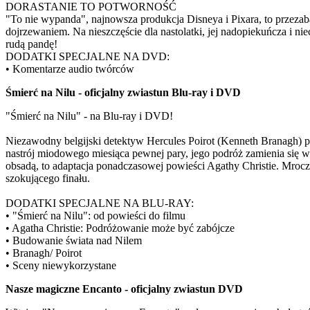
DORASTANIE TO POTWORNOŚĆ
"To nie wypanda", najnowsza produkcja Disneya i Pixara, to przeza
dojrzewaniem. Na nieszczęście dla nastolatki, jej nadopiekuńcza i n
rudą pandę!
DODATKI SPECJALNE NA DVD:
• Komentarze audio twórców
Śmierć na Nilu - oficjalny zwiastun Blu-ray i DVD
"Śmierć na Nilu" - na Blu-ray i DVD!
Niezawodny belgijski detektyw Hercules Poirot (Kenneth Branagh) p
nastrój miodowego miesiąca pewnej pary, jego podróż zamienia si
obsadą, to adaptacja ponadczasowej powieści Agathy Christie. Mrocz
szokującego finału.
DODATKI SPECJALNE NA BLU-RAY:
• "Śmierć na Nilu": od powieści do filmu
• Agatha Christie: Podróżowanie może być zabójcze
• Budowanie świata nad Nilem
• Branagh/ Poirot
• Sceny niewykorzystane
Nasze magiczne Encanto - oficjalny zwiastun DVD