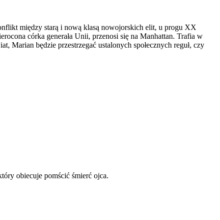
ikt między starą i nową klasą nowojorskich elit, u progu XX
rocona córka generała Unii, przenosi się na Manhattan. Trafia w
t, Marian będzie przestrzegać ustalonych społecznych reguł, czy
tóry obiecuje pomścić śmierć ojca.