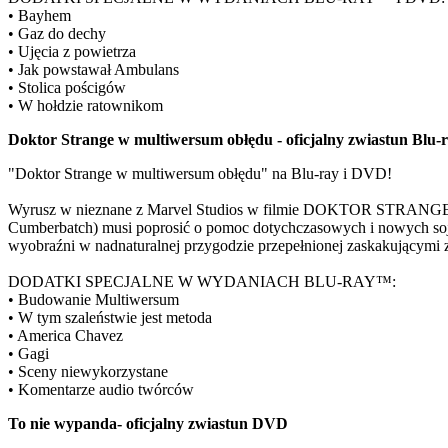
• Bayhem
• Gaz do dechy
• Ujęcia z powietrza
• Jak powstawał Ambulans
• Stolica pościgów
• W hołdzie ratownikom
Doktor Strange w multiwersum obłędu - oficjalny zwiastun Blu-
"Doktor Strange w multiwersum obłędu" na Blu-ray i DVD!
Wyrusz w nieznane z Marvel Studios w filmie DOKTOR STRANGE
Cumberbatch) musi poprosić o pomoc dotychczasowych i nowych soju
wyobraźni w nadnaturalnej przygodzie przepełnionej zaskakującymi 
DODATKI SPECJALNE W WYDANIACH BLU-RAY™:
• Budowanie Multiwersum
• W tym szaleństwie jest metoda
• America Chavez
• Gagi
• Sceny niewykorzystane
• Komentarze audio twórców
To nie wypanda- oficjalny zwiastun DVD