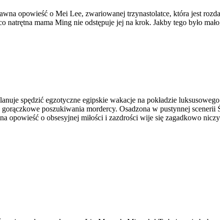
bawna opowieść o Mei Lee, zwariowanej trzynastolatce, która jest ro
ieco natrętna mama Ming nie odstępuje jej na krok. Jakby tego było m
lanuje spędzić egzotyczne egipskie wakacje na pokładzie luksusowego
ę w gorączkowe poszukiwania mordercy. Osadzona w pustynnej scene
na opowieść o obsesyjnej miłości i zazdrości wije się zagadkowo nic