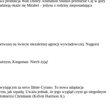
a produkcja Walt Disney Animation Studios przeniesie Cię w góry
zieją okaże się Mirabel – jedyna z rodziny nieposiadająca
wszej na świecie niezależnej agencji wywiadowczej. Najgorsi
odważnym, Kingsman. Niech żyją!
wytającym za serce filmie Cyrano. To nowa adaptacja
owem, jak szpadą. Uważa jednak, że jego wygląd czyni go niegodnym
łnierzu Christianie (Kelvin Harrison Jr.).