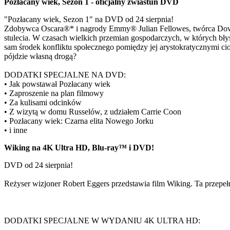
Pozłacany wiek, Sezon 1 - oficjalny zwiastun DVD
"Pozłacany wiek, Sezon 1" na DVD od 24 sierpnia!
Zdobywca Oscara®* i nagrody Emmy® Julian Fellowes, twórca Downto
stulecia. W czasach wielkich przemian gospodarczych, w których bły
sam środek konfliktu społecznego pomiędzy jej arystokratycznymi ci
pójdzie własną drogą?
DODATKI SPECJALNE NA DVD:
• Jak powstawał Pozłacany wiek
• Zaproszenie na plan filmowy
• Za kulisami odcinków
• Z wizytą w domu Russelów, z udziałem Carrie Coon
• Pozłacany wiek: Czarna elita Nowego Jorku
• i inne
Wiking na 4K Ultra HD, Blu-ray™ i DVD!
DVD od 24 sierpnia!
Reżyser wizjoner Robert Eggers przedstawia film Wiking. Ta przepeł
DODATKI SPECJALNE W WYDANIU 4K ULTRA HD: