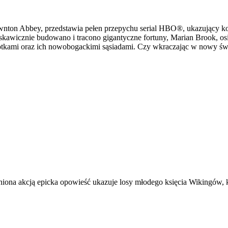
n Abbey, przedstawia pełen przepychu serial HBO®, ukazujący konfl
skawicznie budowano i tracono gigantyczne fortuny, Marian Brook, osie
otkami oraz ich nowobogackimi sąsiadami. Czy wkraczając w nowy świa
niona akcją epicka opowieść ukazuje losy młodego księcia Wikingów, k