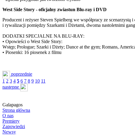
West Side Story - oficjalny zwiastun Blu-ray i DVD
Producent i reżyser Steven Spielberg we współpracy ze scenarzystą 
i rywalizacji pomiędzy Szarkami i Dżetami, dwoma nastoletnimi ga
DODATKI SPECJALNE NA BLU-RAY:
• Opowieści o West Side Story:
Wstęp; Prologue; Szarki i Dżety; Dance at the gym; Romans, America
• Piosenki: 16 piosenek z filmu
poprzednie
1
2
3
4
5
6
7
8
9
10
11
następne
Galapagos
Strona główna
O nas
Premiery
Zapowiedzi
Newsy