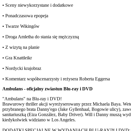
• Sceny niewykorzystane i dodatkowe
• Ponadczasowa epopeja
• Twarze Wikingów
• Droga Amletha do stania się mężczyzną
• Z wizytą na planie
• Gra Knattleikr
• Nordycki krajobraz
• Komentarz współscenarzysty i reżysera Roberta Eggersa
Ambulans - oficjalny zwiastun Blu-ray i DVD
"Ambulans" na Blu-ray i DVD!
Brawurowy thriller akcji wyreżyserowany przez Michaela Baya. Wet
przybranego brata Danny'ego (Jake Gyllenhaal, Bogowie ulicy), zawo
sanitariuszką (Eiza González, Baby Driver). Will i Danny muszą wydo
kiedykolwiek widziano w Los Angeles.
DODATKI SPECJALNE W WYDANIACH BLU-RAY™ I DVD: