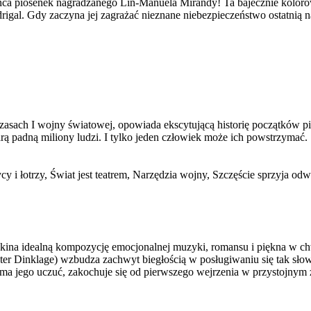
a piosenek nagradzanego Lin-Manuela Mirandy! Ta bajecznie kolorow
l. Gdy zaczyna jej zagrażać nieznane niebezpieczeństwo ostatnią nad
h I wojny światowej, opowiada ekscytującą historię początków pier
iarą padną miliony ludzi. I tylko jeden człowiek może ich powstrzymać.
cy i łotrzy, Świat jest teatrem, Narzędzia wojny, Szczęście sprzyja 
 kina idealną kompozycję emocjonalnej muzyki, romansu i piękna w ch
eter Dinklage) wzbudza zachwyt biegłością w posługiwaniu się tak sł
ma jego uczuć, zakochuje się od pierwszego wejrzenia w przystojnym żo