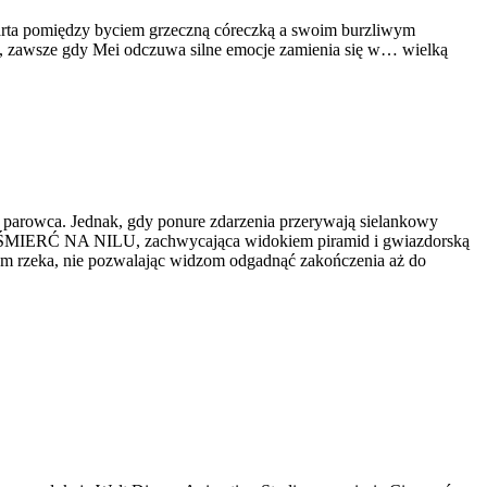
zdarta pomiędzy byciem grzeczną córeczką a swoim burzliwym
ało, zawsze gdy Mei odczuwa silne emocje zamienia się w… wielką
 parowca. Jednak, gdy ponure zdarzenia przerywają sielankowy
rii ŚMIERĆ NA NILU, zachwycająca widokiem piramid i gwiazdorską
zym rzeka, nie pozwalając widzom odgadnąć zakończenia aż do